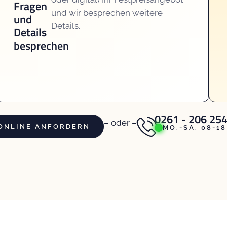
Fragen
und wir besprechen weitere
und
Details.
Details
besprechen
0261 - 206 254
– oder –
ONLINE
ANFORDERN
MO.-SA. 08-1