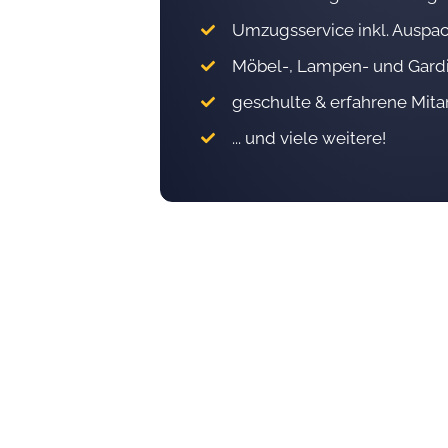
Umzugsservice inkl. Auspac
Möbel-, Lampen- und Gar
geschulte & erfahrene Mita
... und viele weitere!