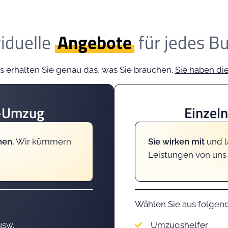
viduelle
Angebote
für jedes B
s erhalten Sie genau das, was Sie brauchen.
Sie haben di
e-Umzug
Einzel
nen.
Wir kümmern
Sie wirken mit
und l
Leistungen von uns
Wählen Sie aus folgen
usw.
Umzugshelfer