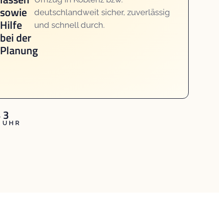
sowie
deutschlandweit sicher, zuverlässig
Hilfe
und schnell durch.
bei der
Planung
 3
8 UHR