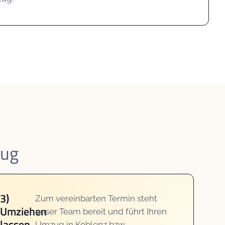
zug
3)
Zum vereinbarten Termin steht
Umziehen
unser Team bereit und führt Ihren
lassen
Umzug in Koblenz bzw.