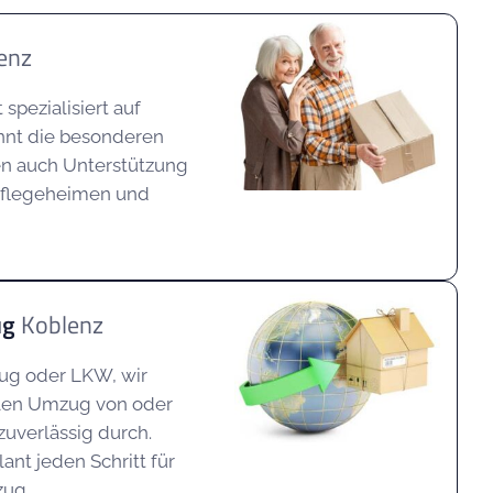
enz
spezialisiert auf
nt die besonderen
en auch Unterstützung
Pflegeheimen und
ug
Koblenz
eug oder LKW, wir
nalen Umzug von oder
zuverlässig durch.
ant jeden Schritt für
zug.