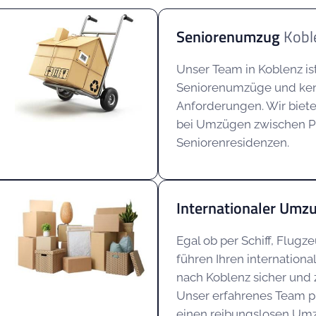
Seniorenumzug
Kobl
Unser Team in Koblenz ist 
Seniorenumzüge und ken
Anforderungen. Wir biet
bei Umzügen zwischen 
Seniorenresidenzen.
Internationaler Umz
Egal ob per Schiff, Flugz
führen Ihren internatio
nach Koblenz sicher und 
Unser erfahrenes Team pl
einen reibungslosen Um