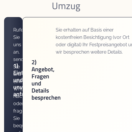
Umzug
Rufen
Sie erhalten auf Basis einer
Sie
kostenfreien Besichtigung (vor Ort
uns
oder digital) Ihr Festpreisangebot 
an,
wir besprechen weitere Details.
senden
2)
1)
Sie
Angebot,
Einfach
uns
Fragen
und
eine
und
unverbindlich
Details
WhatsApp-
anfragen
besprechen
Nachricht
oder
fragen
Sie
bequem