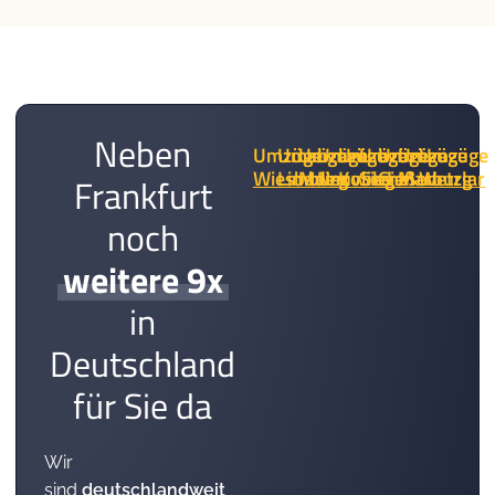
Neben
Umzüge
Umzüge
Umzüge
Umzüge
Umzüge
Umzüge
Umzüge
Umzüge
Umzüge
Wiesbaden
Limburg
Mainz
Neuwied
Koblenz
Siegen
Gießen
Marburg
Wetzlar
Frankfurt
noch
weitere 9x
in
Deutschland
für Sie da
Wir
sind
deutschlandweit